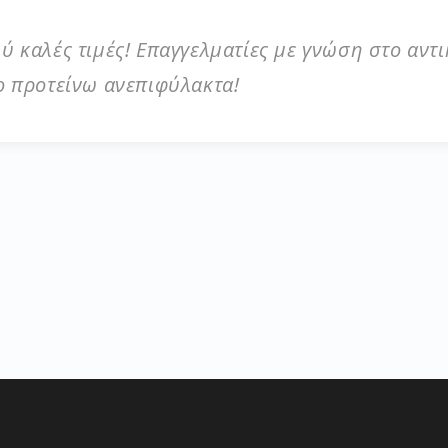
 καλές τιμές! Επαγγελματίες με γνώση στο αντι
ο προτείνω ανεπιφύλακτα!