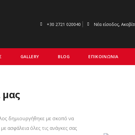
+30 2721 020040
Νέα είσοδος, Ακοβίτ
Σ
GALLERY
BLOG
ΕΠΙΚΟΙΝΩΝΙΑ
 μας
λος δημιουργήθηκε με σκοπό να
με ασφάλεια όλες τις ανάγκες σας