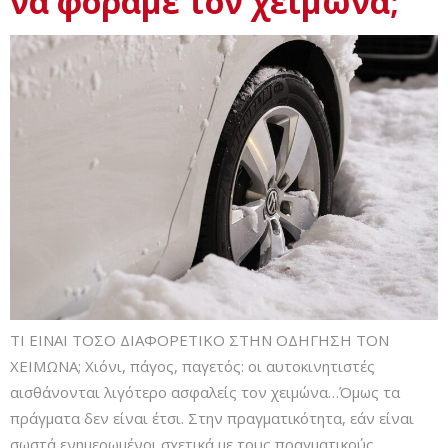
να φοράμε τον χειμώνα;
ΤΙ ΕΙΝΑΙ ΤΟΣΟ ΔΙΑΦΟΡΕΤΙΚΟ ΣΤΗΝ ΟΔΗΓΗΣΗ ΤΟΝ
ΧΕΙΜΩΝΑ; Χιόνι, πάγος, παγετός: οι αυτοκινητιστές
αισθάνονται λιγότερο ασφαλείς τον χειμώνα…Όμως τα
πράγματα δεν είναι έτσι. Στην πραγματικότητα, εάν είναι
σωστά ενημερωμένοι σχετικά με τους πραγματικούς