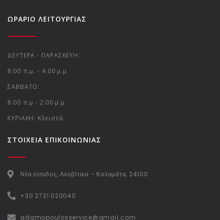
ΩΡAΡΙΟ ΛΕΙΤΟΥΡΓIΑΣ
ΔΕΥΤΕΡΑ - ΠΑΡΑΣΚΕΥΗ:
8:00 π.μ. - 4:00 μ.μ
ΣΑΒΒΑΤΟ:
8:00 π.μ - 2:00 μ.μ
ΚΥΡΙΑΚΗ: Κλειστά
ΣΤΟΙΧΕΙΑ ΕΠΙΚΟΙΝΩΝΙΑΣ
Νέα είσοδος, Ακοβίτικα - Καλαμάτα, 24100
+30 2721 020040
adamopoulosservice@gmail.com